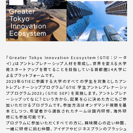
『
Greater Tokyo Innovation Ecosystem
（
GTIE
：ジータ
イ）』はアントレプレナーシップ人材を育成し、世界を変える大学
発スタートアップを育てることを目指している首都圏
14
大学に
よるプラットフォームです。
2023
年
GTIE
に参画する大学のすべての学生を対象としたアン
トレプレナーシッププログラム「
GTIE
学生アントレプレナーシッ
ププログラム
2023
」（
GTIE SEP
）を実施します。アントレプレナ
ーシップってなに？という方から、起業を心に決めた方にもご参
加いただけるプログラムです。参加方法はオンデマンド視聴を基
本としつつ、希望者から選抜されたチームは国内研修、海外研
修にも参加可能です。
プログラムに参加いただくすべての方に、興味関心の近い仲間、
一緒に研修に挑む仲間、アイデアやビジネスプランのブラッシュ