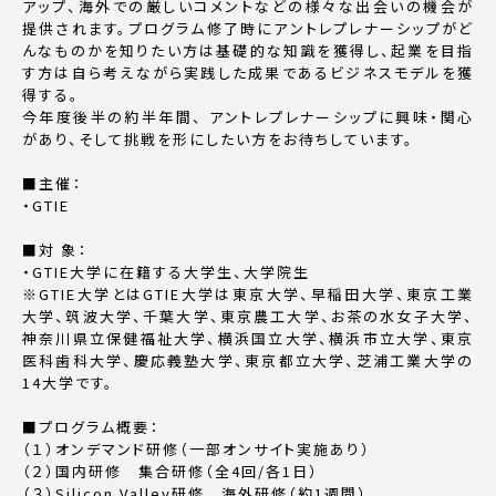
アップ、海外での厳しいコメントなどの様々な出会いの機会が
提供されます。プログラム修了時にアントレプレナーシップがど
んなものかを知りたい方は基礎的な知識を獲得し、起業を目指
す方は自ら考えながら実践した成果であるビジネスモデルを獲
得する。
今年度後半の約半年間、 アントレプレナーシップに興味・関心
があり、そして挑戦を形にしたい方をお待ちしています。
■
主催：
・
GTIE
■
対 象：
・
GTIE
大学に在籍する大学生、大学院生
※GTIE
大学とは
GTIE
大学は東京大学、早稲田大学、東京工業
大学、筑波大学、千葉大学、東京農工大学、お茶の水女子大学、
神奈川県立保健福祉大学、横浜国立大学、横浜市立大学、東京
医科歯科大学、慶応義塾大学、東京都立大学、芝浦工業大学の
14
大学です。
■
プログラム概要：
（１）オンデマンド研修（一部オンサイト実施あり）
（２）国内研修 集合研修（全
4
回
/
各
1
日）
（３）
Silicon Valley
研修 海外研修（約
1
週間）