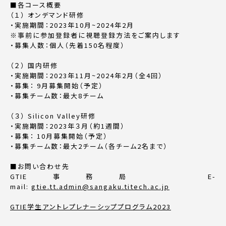
■
各コース概要
（１） オンデマンド研修
・実施期間：
2023
年
10
月
~2024
年
2
月
※
事前に参加登録者に視聴登録方法をご案内します
・募集人数：個人（先着
150
名程度）
（２） 国内研修
・実施期間：
2023
年
11
月
~2024
年
2
月（全
4
回）
・募集：
9
月募集開始（予定）
・募集チーム数：最大
8
チーム
（３）
Silicon Valley
研修
・実施期間：
2023
年３月（約
1
週間）
・募集：
10
月募集開始（予定）
・募集チーム数：最大
2
チーム（各チーム
2
名まで）
■
お問い合わせ先
GTIE
事務局
E-
mail:
gtie.tt.admin@sangaku.titech.ac.jp
GTIE学生アントレプレナーシッププログラム2023