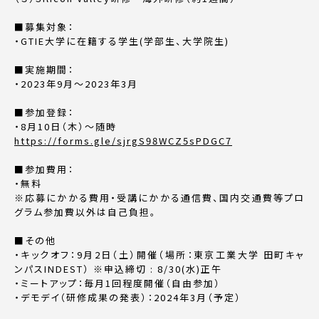
■
募集対象：
・
GTIE
大学に在籍する学生
(
学部生、大学院生
)
■
実施期間：
・
2023
年
9
月〜
2023
年
3
月
■
参加登録：
・
8
月
10
日（木）〜随時
https://forms.gle/sjrgS98WCZ5sPDGC7
■
参加費用：
・無料
※
応募にかかる費用・受講にかかる通信費、国内交通費等プロ
グラム参加費以外は自己負担。
■
その他
・キックオフ：
9
月
2
日（土）開催（場所：東京工業大学 田町キャ
ンパスINDEST） ※申込締切 : 8/30(水)正午
・ミートアップ：毎月
1
回程度開催（自由参加）
・デモデイ（研修成果の発表）：
2024
年
3
月（予定）