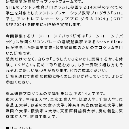
研究機関が参加するプラットフォームです。
GTIEのアントレ教育プログラムに参画する14大学のすべての
学生を対象としたアントレプレナーシップ教育プログラム「GTIE
学生アントレプレナーシッププログラム2024」（GTIE
SEP2024）を昨年に引き続き実施します。
今回募集するリーン・ローンチパッド研修は「リーン・ローンチパ
ッド」は米国シリコンバレーの連続起業家であるSteve Blank
氏が提唱した新事業育成・起業家育成のためのプログラムを用
いた研修です。
起業だけでなく、自らの「こうしたい」をいかに実現するか、を体
験してください。初めて取り組む方も、もう一度取り組む方もそ
れぞれに新しい気づきがあります。ぜひご応募ください。
研修を通じて貴重な体験と多くの出会いが待っています。ぜひご
参加ください。
※本研修プログラムの受講対象は以下の14大学です。
東京大学、早稲田大学、東京工業大学、筑波大学、千葉大学、東
京農工大学、お茶の水女子大学、神奈川県立保健福祉大学、横
浜国立大学、横浜市立大学、東京医科歯科大学、慶応義塾、東
京都立大学、芝浦工業大学。
■リーフレット