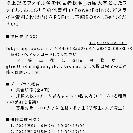
※上記のファイル名を代表者氏名_所属大学としたフ
ァイル、および「その他資料」（PowerPointなどスラ
イド資料5枚以内）をPDF化し下記BOXへご提出くだ
さい。
■提出先（BOX）
https://science-
tokyo.app.box.com/f/044a618ad28d47ca8320c08e8b73
※BOXへアップロードしてください。
※提出後にGTIE事務局
gtie.tt.admin@sangaku.titech.ac.jp
まで提出完了のご連
絡をお願いします。
■プログラム概要：
1. 集合研修（全4回）
2. 採択人数：8チーム以内または28名以内（1チーム4名程度
での参加を推奨）
3. 募集対象：GTIE大学に在籍する学生（学部生、大学院生）
■研修実施日時：
1. 2024年9月10日（火）10:00~16:00
2. 2024年10月5日（土）13:30~17:30