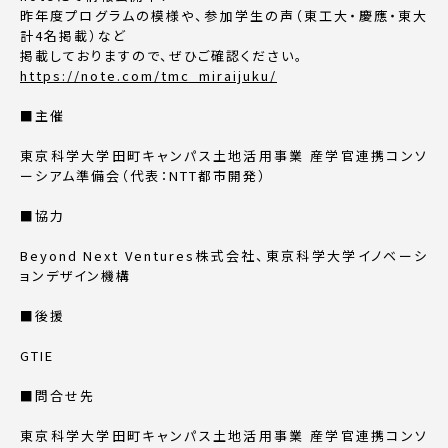
昨年度プログラムの模様や、参加学生の声（東工大・慶應・東大
計4名掲載）など
掲載しておりますので、ぜひご確認ください。
https://note.com/tmc_miraijuku/
■主催
東京科学大学田町キャンパス土地活用事業 産学官連携コンソ
ーシアム準備会（代表：NTT都市開発）
■協力
Beyond Next Ventures株式会社、東京科学大学イノベーシ
ョンデザイン機構
■後援
GTIE
■問合せ先
東京科学大学田町キャンパス土地活用事業 産学官連携コンソ