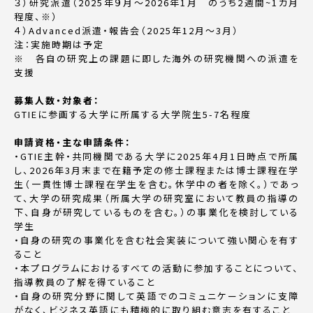
３）研究派遣（2025年９月～2026年1月 のうち2週間~1カ月
程度、※）
４）Advanced派遣・報告会（2025年12月～3月）
注：実施時期は予定
※ 各自の研究上の課題に即した海外の研究機関への派遣を
支援
募集人数・対象者：
GTIEに参画する大学に所属する大学院生5-7名程度
申請資格・主な申請条件：
・GTIE主幹・共同機関である大学に2025年4月1日時点で所属
し、2026年3月末まで在籍予定の修士課程または博士課程在学
生（一貫性博士課程在学生を含む。休学中の者を除く。）であっ
て、大学の研究成果（所属大学の研究室において教員の指導の
下、自身が研究しているものを含む。）の事業化を検討している
学生
・自身の研究の事業化を含む社会実装について強い関心を有す
ること
・本プログラムにおけるすべての活動に参加することについて、
指導教員の了解を得ていること
・自身の研究分野に関して英語でのコミュニケーションに支障
がなく、ビジネス英語にも積極的に取り組む意志を有すること