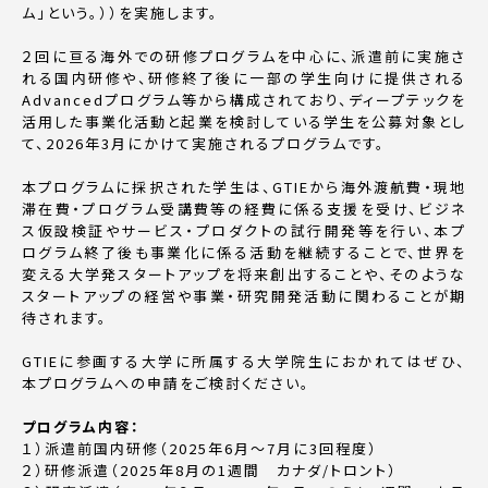
ム」という。））を実施します。
２回に亘る海外での研修プログラムを中心に、派遣前に実施さ
れる国内研修や、研修終了後に一部の学生向けに提供される
Advancedプログラム等から構成されており、ディープテックを
活用した事業化活動と起業を検討している学生を公募対象とし
て、2026年3月にかけて実施されるプログラムです。
本プログラムに採択された学生は、GTIEから海外渡航費・現地
滞在費・プログラム受講費等の経費に係る支援を受け、ビジネ
ス仮設検証やサービス・プロダクトの試行開発等を行い、本プ
ログラム終了後も事業化に係る活動を継続することで、世界を
変える大学発スタートアップを将来創出することや、そのような
スタートアップの経営や事業・研究開発活動に関わることが期
待されます。
GTIEに参画する大学に所属する大学院生におかれてはぜひ、
本プログラムへの申請をご検討ください。
プログラム内容：
１）派遣前国内研修（2025年6月～7月に3回程度）
２）研修派遣（2025年8月の1週間 カナダ/トロント）