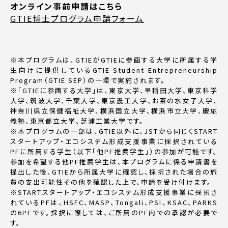
オンライン事前申請はこちら
GTIE博士プログラム申請フォーム
※本プログラムは、GTIEがGTIEに参画する大学に所属する学
生向けに提供しているGTIE Student Entrepreneurship
Program（GTIE SEP）の一環で実施されます。
※「GTIEに参画する大学」は、東京大学、早稲田大学、東京科学
大学、筑波大学、千葉大学、東京農工大学、お茶の水女子大学、
神奈川県立保健福祉大学、横浜国立大学、横浜市立大学、慶応
義塾、東京都立大学、芝浦工業大学です。
※本プログラムの一部は、GTIE以外に、JSTから同じくSTART
スタートアップ・エコシステム形成支援事業に採択されている
PFに所属する学生（以下「他PF推薦学生」）の参加が可能です。
参加を希望する他PF推薦学生は、本プログラムに係る申請書を
提出した後、GTIEから所属大学に確認し、採択された場合の旅
費の支出可能性その他を確認した上で、申請を受け付けます。
※STARTスタートアップ・エコシステム形成支援事業に採択さ
れているPFは、HSFC、MASP、Tongali、PSI、KSAC、PARKS
の6PFです。採択に際しては、ご所属のPF内での承認が必要で
す。