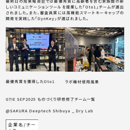
最終日の成果報告会では最優秀賞に高齢者を含む家族間の新
しいコミュニケーションツール
を提案した「
Oto1
」チームが選出
されました。また、審査員賞には高機能スマートキー
キャップの
開発を実践した「
DynKey
」が選ばれました。
最優秀賞を獲得したOto1
ラボ機材使用風景
GTIE SEP2025
ものづくり研修修了チーム一覧
@SAKURA Deeptech Shibuya _ Dry Lab
企業名/チー