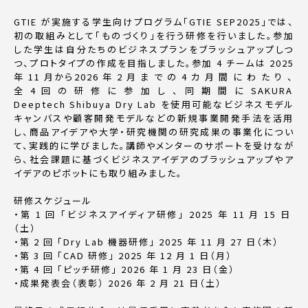
GTIE
が実施する学生向けプログラム「
GTIE SEP2025
」では、
初の取組みとして「ものづ
くり」を行う研修を行いました。参加
した学生は自分たちのビジネスプランをブラッシュ
アップしつ
つ、プロトタイプの作成を目指しました。参加
4
チームは
2025
年
11
月から
2026
年
2
月 ま で の
4
カ 月 間 に わ た り 、
全
4
回 の 研 修 に 参 加 し 、 同 期 間 に
SAKURA
Deeptech Shibuya
Dry Lab
を使用可能なビジネスモデル
キャンバスや顧客開発モデル
などの新規事業開発手法を活用
し、商品アイデアや大学・研究機関の研究成果の事業化に
つい
て、実践的に学びました。講師やメンターのサポートを受けなが
ら、社会課題に基づ
くビジネスアイデアのブラッシュアップやア
イデアのピボットにも取り組みました。
研修スケジュール
・第
1
回
「ビジネスアイディア研修」
2025
年
11
月
15
日
（土）
・第
2
回
「
Dry Lab
機器研修」
2025
年
11
月
27
日（木）
・第
3
回
「
CAD
研修」
2025
年
12
月
1
日（月）
・第
4
回
「ピッチ研修」
2026
年
1
月
23
日（金）
・成果発表会（表彰）
2026
年
2
月
21
日（土）