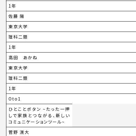
1年
佐藤 陽
東京大学
理科二類
1年
高田 あかね
東京大学
理科二類
1年
Oto1
ひとことボタン ~たった一押
しで家族とつながる、新しい
コミュニケーションツール~
菅野 滉大