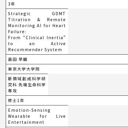
3年
Strategic GDMT
Titration & Remote
Monitoring AI for Heart
Failure:
From “Clinical Inertia”
to an Active
Recommender System
島田 早織
東京大学大学院
新領域創成科学研
究科 先端生命科学
専攻
修士1年
Emotion-Sensing
Wearable for Live
Entertainment