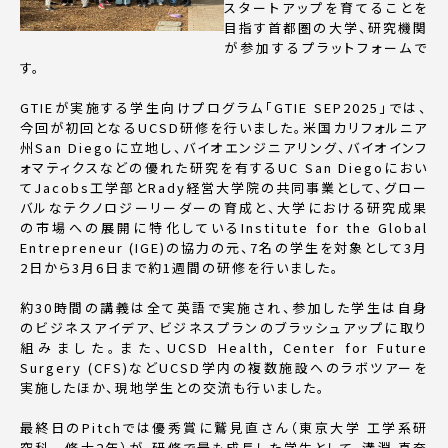
スタートアップを育てることを
目指す首都圏の大学、研究機関
が参加するプラットフォームで
す。
GTIEが実施する学生向けプログラム「GTIE SEP2025」では、
今回が初回となるUCSD研修を行いました。米国カリフォルニア
州San Diegoに立地し、バイオエンジニアリング、バイオインフ
ォマティクスなどの優れた研究を有するUC San Diegoにおい
てJacobs工学部とRady経営大学院の共同事業として、グロー
バルなテクノロジーリーダーの育成と、大学における研究成果
の市場への展開に特化しているInstitute for the Global
Entrepreneur (IGE)の協力の元、7名の学生を対象として3月
2日から3月6日まで約1週間の研修を行いました。
約30時間の講義は全て英語で実施され、参加した学生は自身
のビジネスアイデア、ビジネスプランのブラッシュアップに取り
組みました。また、UCSD Health, Center for Future
Surgery (CFS)などUCSD学内の複数施設へのラボツアーを
実施したほか、現地学生との交流も行いました。
最終日のPitchでは優秀賞に鷲見直さん（東京大学 工学系研
究科 修士2年）が、研修で最も成長した学生として、溝淵 真奈