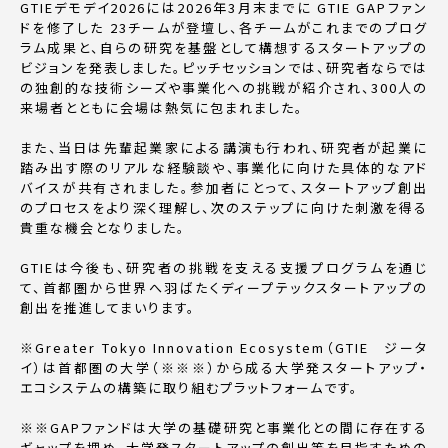
GTIEデモデイ2026には2026年3月末までに GTIE GAPファン
ドを修了した 23チームが登壇し、各チームがこれまでのプログ
ラム成果と、自らの研究を基盤として構想するスタートアップの
ビジョンを発表しました。ピッチセッションでは、研究者ならでは
の独創的な技術シーズや事業化への挑戦が紹介され、300人の
来場者とともに会場は熱気に包まれました。
また、当日は先輩起業家による講演も行われ、研究者が起業に
踏み出す際のリアルな経験談や、事業化に向けた具体的なアド
バイスが共有されました。参加者にとって、スタートアップ創出
のプロセスをより深く理解し、次のステップに向けた刺激を得る
貴重な機会となりました。
GTIEは今後も、研究者の挑戦を支える支援プログラムを通じ
て、首都圏から世界へ羽ばたくディープテックスタートアップの
創出を推進してまいります。
※Greater Tokyo Innovation Ecosystem（GTIE ジータ
イ）は首都圏の大学（※※※）から成る大学発スタートアップ・
エコシステムの構築に取り組むプラットフォームです。
※※GAPファンドは大学の基礎研究と事業化との間に存在する
ギャップを埋め、大学発スタートアップの創出等を目指すための