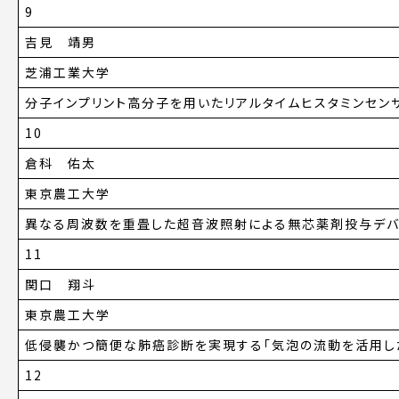
9
吉見 靖男
芝浦工業大学
分子インプリント高分子を用いたリアルタイムヒスタミンセン
10
倉科 佑太
東京農工大学
異なる周波数を重畳した超音波照射による無芯薬剤投与デ
11
関口 翔斗
東京農工大学
低侵襲かつ簡便な肺癌診断を実現する「気泡の流動を活用し
12