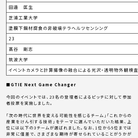
田邉 匡生
芝浦工業大学
塗膜下鋼材腐食の非破壊テラヘルツセンシング
23
髙谷 剛志
筑波大学
イベントカメラと計算撮像の融合による光沢・透明物外観検
■GTIE Next Game Changer
今回のイベントでは、23名の登壇者によるピッチに対して参加
者投票を実施しました。
「次の時代に世界を変える可能性を感じるチーム」「これからの
産業をけん引する技術」をテーマに選んでいただいた結果、上
位には以下の3チームが選ばれました。なお、1位から5位までは
非常に僅差で、さまざまな期待が寄せられていることがうかが