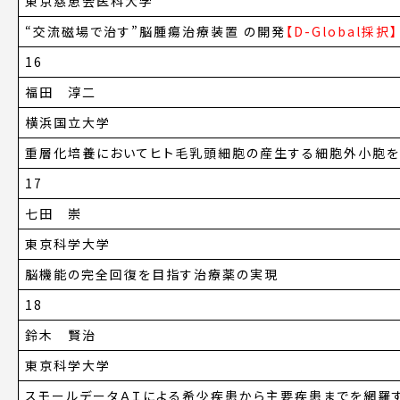
東京慈恵会医科大学
“交流磁場で治す”脳腫瘍治療装置 の開発
【D-Global採択】
16
福田 淳二
横浜国立大学
重層化培養においてヒト毛乳頭細胞の産生する細胞外小胞
17
七田 崇
東京科学大学
脳機能の完全回復を目指す治療薬の実現
18
鈴木 賢治
東京科学大学
スモールデータＡＩによる希少疾患から主要疾患までを網羅