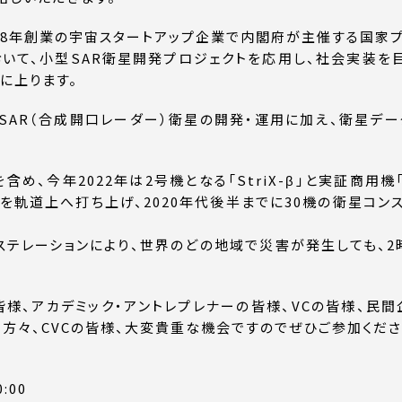
は2018年創業の宇宙スタートアップ企業で内閣府が主催する国
において、小型SAR衛星開発プロジェクトを応用し、社会実装
に上ります。
の小型SAR（合成開口レーダー）衛星の開発・運用に加え、衛星デ
、今年2022年は2号機となる「StriX-β」と実証商用機「
機を軌道上へ打ち上げ、2020年代後半までに30機の衛星コ
ステレーションにより、世界のどの地域で災害が発生しても、
様、アカデミック・アントレプレナーの皆様、VCの皆様、民
方々、CVCの皆様、大変貴重な機会ですのでぜひご参加くださ
:00