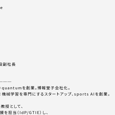
be
締役副社長
───
）quantumを創業。博報堂子会社化。
×機械学習を専門にするスタートアップ、sports AIを創業。
任教授として、
担当（IdP/GTIE）し、