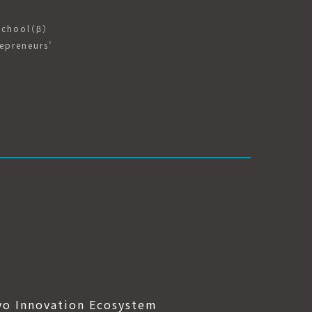
School（β）
epreneurs’
yo Innovation Ecosystem