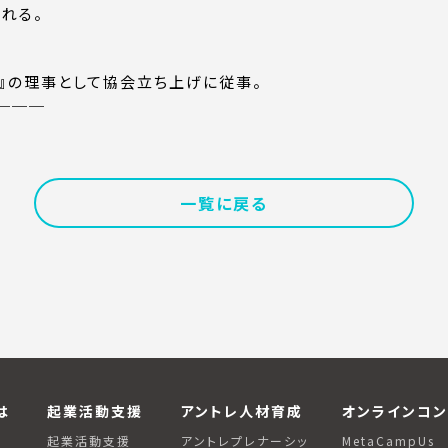
れる。
会』の理事として協会立ち上げに従事。
───
一覧に戻る
は
起業活動支援
アントレ人材育成
オンラインコン
は
起業活動支援
アントレプレナーシッ
MetaCampUs