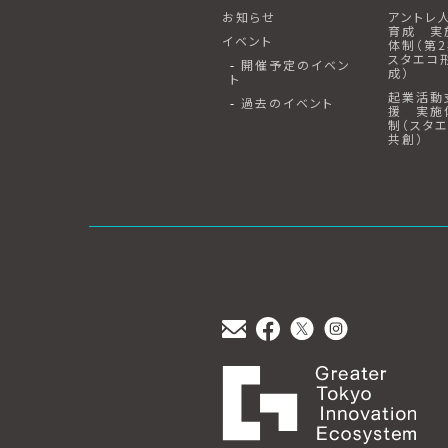
お知らせ
アントレ
育成 実
イベント
体制（第
スタエコ
開催予定のイベン
成）
ト
起業活動
過去のイベント
援 実施
制（スタ
共創）