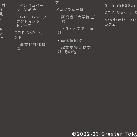
プ
人材
インキュベー
GTIE SEP2023
施
ション施設
プログラム一覧
GTIE Startup 
2期
GTIE GAP フ
研究者 (大学院生)
形
Academic Entr
ァンド発スター
向け
カフェ
トアップ
学生・大学院生向
支
GTIE GAP ファ
け
体
ンド
エコ
高校生向け
事業化推進機
起業支援人材向
関
け、その他
©2022-23 Greater Tok