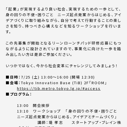
「起業」が実現するより良い社会、実現するための一歩として、
身の回りの不便・困りごと ニーズ起点発案からはじめる、アイ
デアづくりに取り組みながら、自分で考えて行動することの楽し
さを知り、持つべき心構えなどを知るワークショップを行いま
す。
この先募集が開始となるリーンローンチパッド研修応募にもつ
ながるように設計されていますので、事業化に向けた一歩を踏
み出したい方は是非ご参加ください。
いつかではなく、今から社会変革にチャレンジしてみましょう！
■日時：
7/25 (土) 13:00～16:00 (開場 12:30)
■会場：
Tokyo Innovation Base (TiB) 2F「ROOM」
https://tib.metro.tokyo.lg.jp/#access
■プログラム：
13:00 開会挨拶
13:10 ワークショップ 「身の回りの不便・困りごと
ニーズ起点発案からはじめる、アイデアとチームづくり」
講師：堤 孝志 スタートアップ・ブレイン株