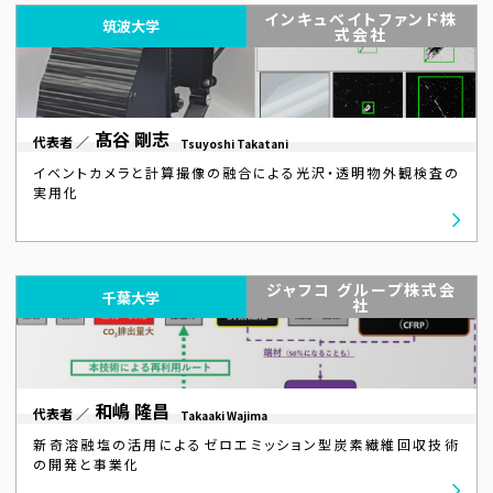
インキュベイトファンド株
筑波大学
式会社
髙谷 剛志
代表者 ／
Tsuyoshi Takatani
イベントカメラと計算撮像の融合による光沢・透明物外観検査の
実用化
ジャフコ グループ株式会
千葉大学
社
和嶋 隆昌
代表者 ／
Takaaki Wajima
新奇溶融塩の活用によるゼロエミッション型炭素繊維回収技術
の開発と事業化