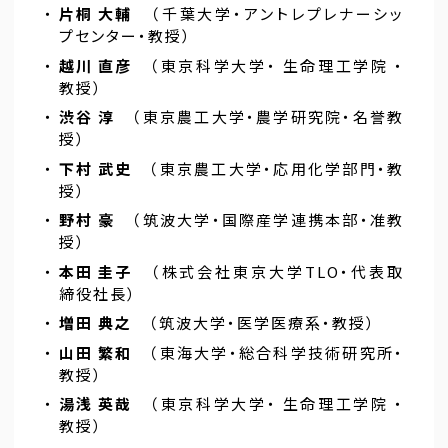
・
片桐 大輔
（千葉大学・アントレプレナーシッ
プセンター・教授）
・
越川 直彦
（東京科学大学・ 生命理工学院 ・
教授）
・
渋谷 淳
（東京農工大学・農学研究院・名誉教
授）
・
下村 武史
（東京農工大学・応用化学部門・教
授）
・
野村 豪
（筑波大学・国際産学連携本部・准教
授）
・
本田 圭子
（株式会社東京大学TLO・代表取
締役社長）
・
増田 典之
（筑波大学・医学医療系・教授）
・
山田 繁和
（東海大学・総合科学技術研究所・
教授）
・
湯浅 英哉
（東京科学大学・ 生命理工学院 ・
教授）