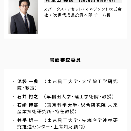
Yagyuda Hidenori
スパークス・アセット・マネジメント株式会
社 / 次世代成長投資本部 チーム長
書面審査委員
・
池袋 一典
（東京農工大学・大学院工学研究
院・教授）
・
石井 裕之
（早稲田大学・理工学術院・教授）
・
石崎 博基
（東京科学大学・総合研究院 未来
産業技術研究所・特任教授）
・
井手 雄一
（東京農工大学・先端産学連携研
究推進センター・上席知財顧問）