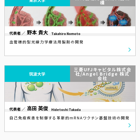
東京大学
構
野本 貴大
代表者 ／
Takahiro Nomoto
血管標的型光線力学療法用製剤の開発
三菱UFJキャピタル株式会
社/Angel Bridge 株式
筑波大学
会社
高田 英俊
代表者 ／
Hidetoshi Takada
自己免疫疾患を制御する革新的mRNAワクチン基盤技術の開発