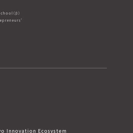
School（β）
epreneurs’
yo Innovation Ecosystem