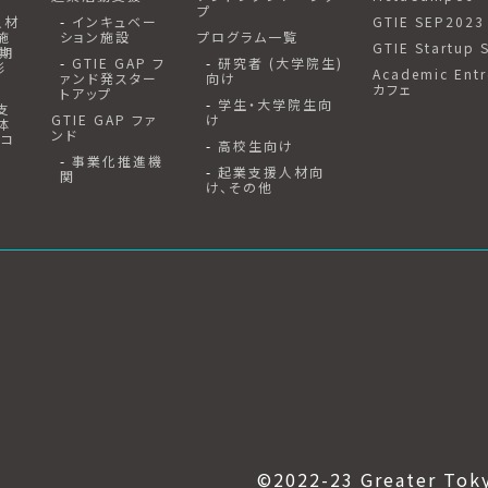
プ
人材
インキュベー
GTIE SEP2023
施
ション施設
プログラム一覧
GTIE Startup 
2期
GTIE GAP フ
研究者 (大学院生)
形
Academic Entr
ァンド発スター
向け
カフェ
トアップ
学生・大学院生向
支
GTIE GAP ファ
け
体
ンド
エコ
高校生向け
事業化推進機
起業支援人材向
関
け、その他
©2022-23 Greater Tok