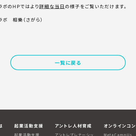
ラボのHPではより
詳細な当日
の様子をご覧いただけます。
ラボ 相樂（さがら）
一覧に戻る
は
起業活動支援
アントレ人材育成
オンラインコン
は
起業活動支援
アントレプレナーシッ
MetaCampUs