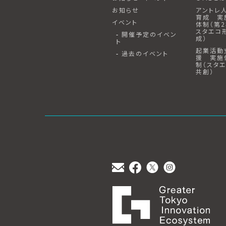
お知らせ
アントレ
育成 実
イベント
体制（第
スタエコ
開催予定のイベン
成）
ト
起業活動
過去のイベント
援 実施
制（スタ
共創）