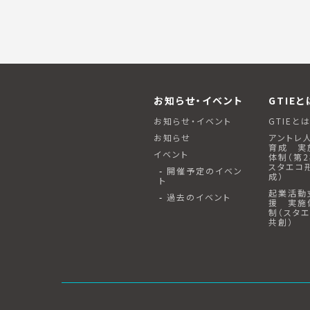
お知らせ・イベント
GTIEと
お知らせ・イベント
GTIEと
お知らせ
アントレ
育成 実
イベント
体制（第
スタエコ
開催予定のイベン
成）
ト
起業活動
過去のイベント
援 実施
制（スタ
共創）