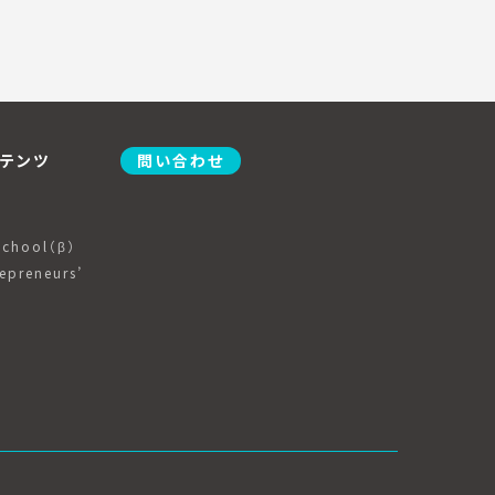
テンツ
問い合わせ
School（β）
epreneurs’