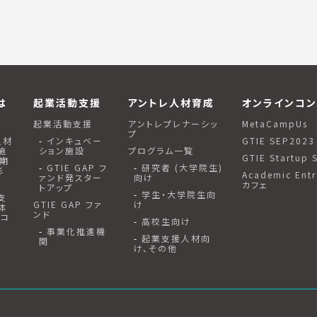
は
起業活動支援
アントレ人材育成
オンラインコン
は
起業活動支援
アントレプレナーシッ
MetaCampUs
プ
人材
インキュベー
GTIE SEP2023
施
ション施設
プログラム一覧
GTIE Startup 
2期
GTIE GAP フ
研究者 (大学院生)
形
Academic Entr
ァンド発スター
向け
カフェ
トアップ
学生・大学院生向
支
GTIE GAP ファ
け
体
ンド
エコ
高校生向け
事業化推進機
起業支援人材向
関
け、その他